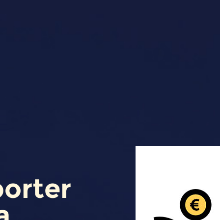
orter
a